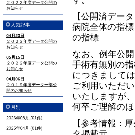
２０２２年度データ公開の
お知らせ
【公開済データ
病院全体の指標
人気記事
の指標
04月23日
２０２３年度データ公開の
お知らせ
なお、例年公開
05月15日
手術有無別の指
２０２２年度データ公開の
お知らせ
につきまして
04月06日
ご利用いただ
２０１９年度データ一部公
開のお知らせ
いたしますが
何卒ご理解のほ
月別
2026年08月 (01件)
【参考情報：厚
2025年04月 (01件)
タ掲載元