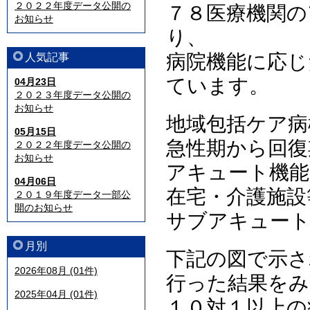
２０２２年度データ公開の
７８医療機関の
お知らせ
り、
病院機能に応じ
人気記事
ています。
04月23日
２０２３年度データ公開の
お知らせ
地域包括ケア病
05月15日
急性期から回復
２０２２年度データ公開の
お知らせ
アキュート機能
04月06日
在宅・介護施設
２０１９年度データ一部公
開のお知らせ
サブアキュー
月別
下記の図で示さ
2026年08月 (01件)
行った結果をみ
2025年04月 (01件)
１０対１以上の