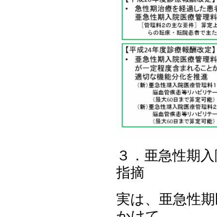
３．亜急性期入
指摘
実は、亜急性期医
かけて、