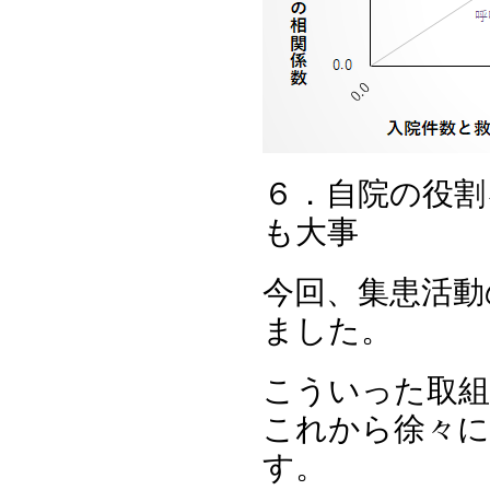
６．自院の役割
も大事
今回、集患活動
ました。
こういった取組
これから徐々に
す。