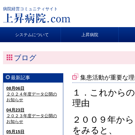
病院経営コミュニティサイト
システムについて
上昇病院
ブログ
集患活動が重要な理
最新記事
08月06日
１．これからの
２０２４年度データ公開の
お知らせ
理由
04月23日
２０２３年度データ公開の
２００９年から
お知らせ
をみると、
05月15日